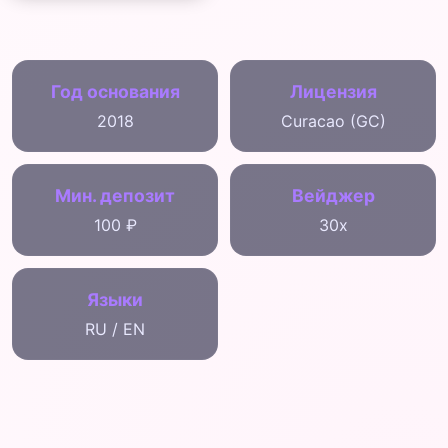
Год основания
Лицензия
2018
Curacao (GC)
Мин. депозит
Вейджер
100 ₽
30x
Языки
RU / EN