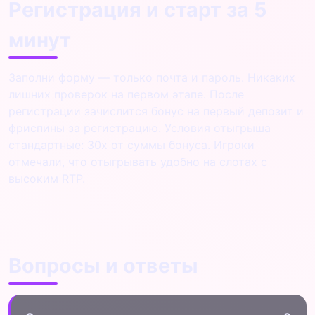
Регистрация и старт за 5
минут
Заполни форму — только почта и пароль. Никаких
лишних проверок на первом этапе. После
регистрации зачислится бонус на первый депозит и
фриспины за регистрацию. Условия отыгрыша
стандартные: 30x от суммы бонуса. Игроки
отмечали, что отыгрывать удобно на слотах с
высоким RTP.
Вопросы и ответы