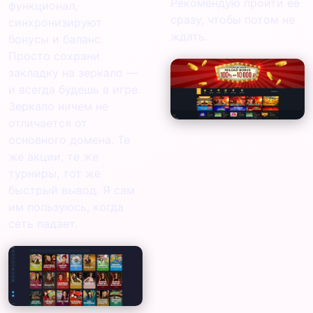
Рекомендую пройти её
функционал,
сразу, чтобы потом не
синхронизируют
ждать.
бонусы и баланс.
Просто сохрани
закладку на зеркало —
и всегда будешь в игре.
Зеркало ничем не
отличается от
основного домена. Те
же акции, те же
турниры, тот же
быстрый вывод. Я сам
им пользуюсь, когда
сеть падает.