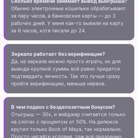
Сколько времени занимает вывод выигрыша?
Обычно электронные кошельки обрабатывают
за пару часов, а банковские карты — до 3
рабочих дней. У меня как-то вывели на карту
за 6 часов, хотя писали до 24.
Зеркало работает без верификации?
Да, на зеркале можно просто играть, но для
вывода крупной суммы всё равно придется
подтвердить личность. Так что лучше сразу
пройти верификацию, меньше нервов.
В чем подвох с бездепозитным бонусом?
Отыгрыш — 30x, и вейджер считается только
на слотах с процентом от 50%. На делюксе
крутил только Book of Maya, так нормально.
Просто читайте условия, там всё прозрачно.