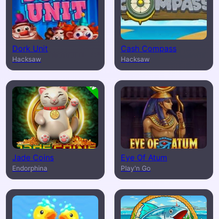
Dork Unit
Cash Compass
Hacksaw
Hacksaw
Jade Coins
Eye Of Atum
Endorphina
Play'n Go